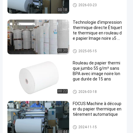
Petit pain enorme de papier the
2026-03-23
rmosensible
00:18
Technologie d'impression
thermique directe Étiquet
te thermique en rouleau d
e papier Image noire ≥5 an
s Vie d'image Pour des se
rvices d'impression d'étiq
Petit pain thermique de papier
00:30
2025-05-15
uettes faciles
pour étiquettes
Rouleau de papier thermi
que jumbo 55 g/m² sans
BPA avec image noire lon
gue durée de 15 ans
Petit pain enorme de papier the
00:22
2026-03-18
rmosensible
FOCUS Machine à découp
er du papier thermique en
tièrement automatique
Machine de fente de papier the
2024-11-15
rmosensible
00:44