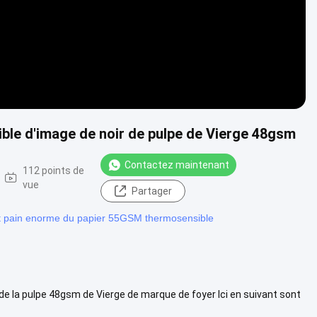
ble d'image de noir de pulpe de Vierge 48gsm
Contactez maintenant
112 points de
vue
Partager
it pain enorme du papier 55GSM thermosensible
de la pulpe 48gsm de Vierge de marque de foyer Ici en suivant sont
..
Voir plus