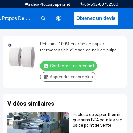
sales@focuspaper.net
86-532-80792500
A Propos De Nous
Obtenez un devis
描述
Petit pain 100% enorme de papier
thermosensible d'image de noir de pulpe
de Vierge 48gsm
Contactez maintenant
Apprendre encore plus
Vidéos similaires
Rouleau de papier thermi
que sans BPA pour les reç
us de point de vente