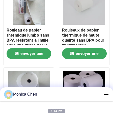
Visite de l'usine
Rouleau de papier
Rouleaux de papier
Contrôle de la qualité
thermique jumbo sans
thermique de haute
BPA résistant à l'huile
qualité sans BPA pour
avec une durée de vie
imprimantes
Nous contacter
d'image de plus de 5
POS/ATM
envoyer une
envoyer une
ans pour reçus de
point de vente
Nouvelles
demande
demande
Petit pain enorme de papier thermosensible
Petit pain de papier thermosensible de position
Monica Chen
Petit pain thermique de papier pour étiquettes
6:14 PM