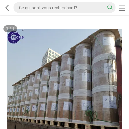
1
/
1