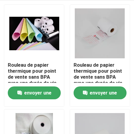
Rouleau de papier
Rouleau de papier
thermique pour point
thermique pour point
de vente sans BPA
de vente sans BPA
avec une durée de vie
avec une durée de vie
de l'image de plus de 5
de l'image de plus de 5
envoyer une
envoyer une
À la maison
ans et des propriétés
ans et des propriétés
résistantes à l'huile
résistantes à l'huile
demande
demande
Produits
À propos de nous