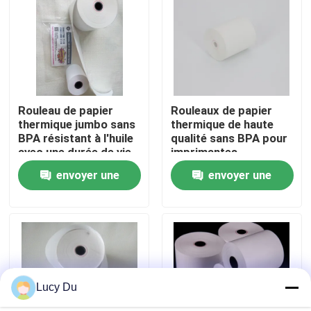
Visite de l'usine
Contrôle de la qualité
Rouleau de papier
Rouleaux de papier
thermique jumbo sans
thermique de haute
Nous contacter
BPA résistant à l'huile
qualité sans BPA pour
avec une durée de vie
imprimantes
d'image de plus de 5
POS/ATM
Nouvelles
envoyer une
envoyer une
ans pour reçus de
point de vente
demande
demande
Petit pain enorme de papier thermosensible
Petit pain de papier thermosensible de position
Lucy Du
Petit pain thermique de papier pour étiquettes