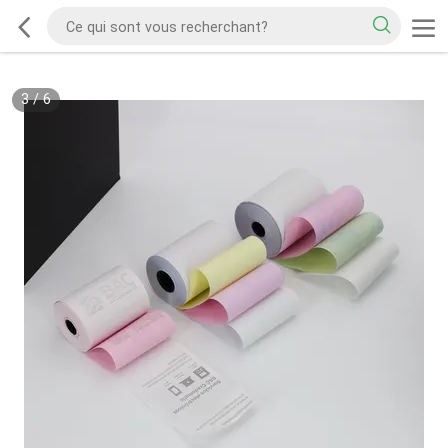
3
/
6