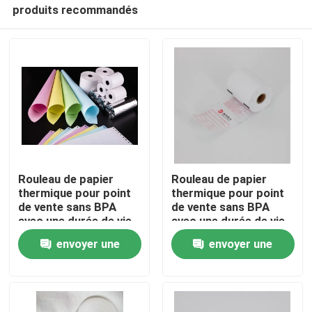
produits recommandés
Rouleau de papier
Rouleau de papier
thermique pour point
thermique pour point
de vente sans BPA
de vente sans BPA
À la maison
avec une durée de vie
avec une durée de vie
de l'image de plus de 5
de l'image de plus de 5
envoyer une
envoyer une
ans et des propriétés
ans et des propriétés
résistantes à l'huile
résistantes à l'huile
Produits
demande
demande
À propos de nous