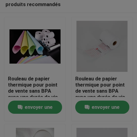
produits recommandés
Rouleau de papier
Rouleau de papier
thermique pour point
thermique pour point
de vente sans BPA
de vente sans BPA
À la maison
avec une durée de vie
avec une durée de vie
de l'image de plus de 5
de l'image de plus de 5
envoyer une
envoyer une
ans et des propriétés
ans et des propriétés
résistantes à l'huile
résistantes à l'huile
Produits
demande
demande
À propos de nous