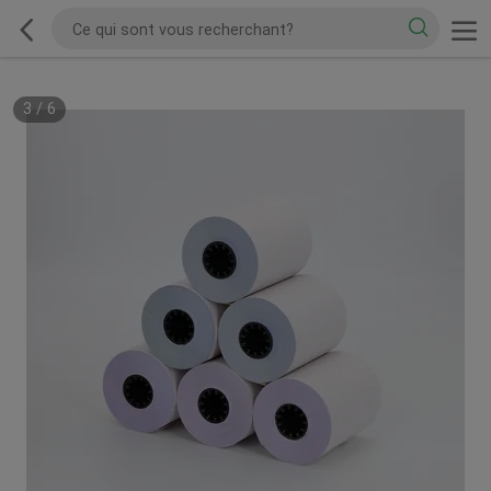
3
/
6