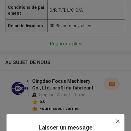
Conditions de pai
D/P, T/T, L/C, D/A
ement
Délai de livraison
30-45 jours ouvrables
Regardez plus
AU SUJET DE NOUS
Qingdao Focus Machinery
Co., Ltd. profil du fabricant
Qingdao, China ,La Chine
5.0
Fournisseur vérifié
Regardez plus
Laisser un message