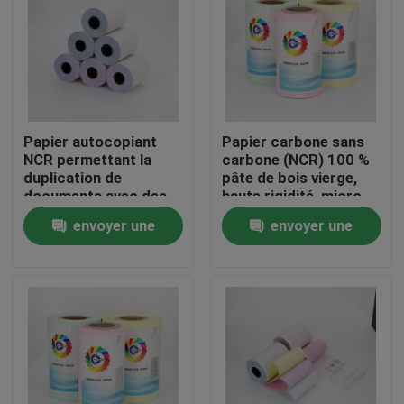
Papier autocopiant
Papier carbone sans
NCR permettant la
carbone (NCR) 100 %
duplication de
pâte de bois vierge,
documents avec des
haute rigidité, micro-
copies claires et
perforé
envoyer une
envoyer une
lisibles, parfait pour le
bureau et le
demande
demande
commerce
À la maison
Produits
À propos de nous