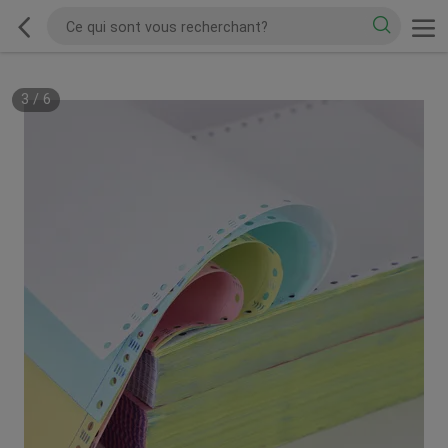
3
/
6