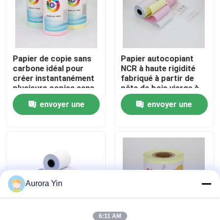
Visite de l'usine
Papier de copie sans
Papier autocopiant
Contrôle de la qualité
carbone idéal pour
NCR à haute rigidité
créer instantanément
fabriqué à partir de
plusieurs copies sans
pâte de bois vierge à
Nous contacter
avoir besoin de feuilles
100%
envoyer une
envoyer une
de carbone
traditionnelles
Nouvelles
demande
demande
Petit pain enorme de papier thermosensible
Petit pain de papier thermosensible de position
Aurora Yin
Petit pain thermique de papier pour étiquettes
6:11 AM