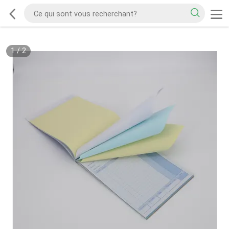
1
/
2