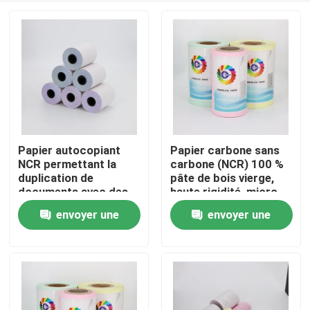
Papier autocopiant
Papier carbone sans
NCR permettant la
carbone (NCR) 100 %
duplication de
pâte de bois vierge,
documents avec des
haute rigidité, micro-
copies claires et
perforé
envoyer une
envoyer une
À la maison
lisibles, parfait pour le
bureau et le
demande
demande
commerce
Produits
À propos de nous