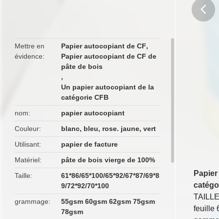
butto
Mettre en
Papier autocopiant de CF
,
évidence
Papier autocopiant de CF de
pâte de bois
,
Un papier autocopiant de la
catégorie CFB
nom
papier autocopiant
Couleur
blanc, bleu, rose. jaune, vert
Utilisant
papier de facture
Matériel
pâte de bois vierge de 100%
Papier
Taille
61*86/65*100/65*92/67*87/69*8
catégo
9/72*92/70*100
TAILL
grammage
55gsm 60gsm 62gsm 75gsm
feuill
78gsm