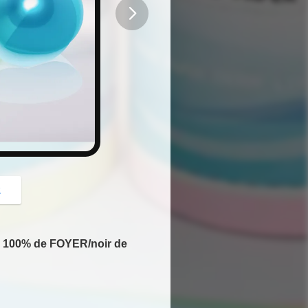
button
z
T 100% de FOYER/noir de