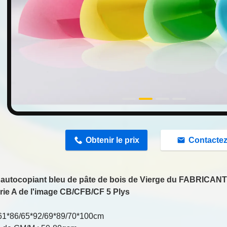
n
Obtenir le prix
Contacte
 autocopiant bleu de pâte de bois de Vierge du FABRICAN
rie A de l'image CB/CFB/CF 5 Plys
E
e 61*86/65*92/69*89/70*100cm