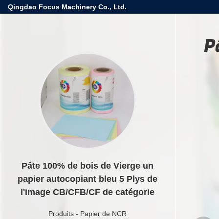
Qingdao Focus Machinery Co., Ltd.
P
Pâte 100% de bois de Vierge un
papier autocopiant bleu 5 Plys de
l'image CB/CFB/CF de catégorie
Produits
-
Papier de NCR