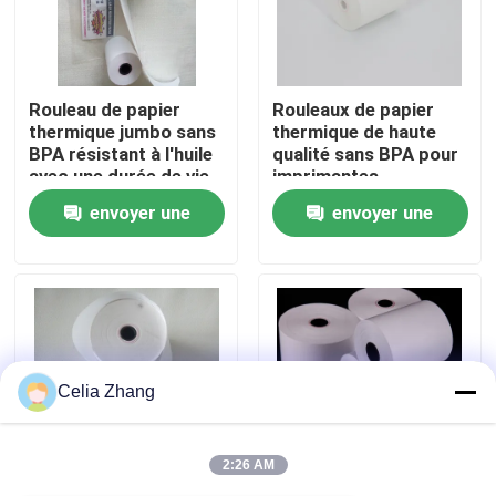
Visite de l'usine
Rouleau de papier
Rouleaux de papier
thermique jumbo sans
thermique de haute
Contrôle de la qualité
BPA résistant à l'huile
qualité sans BPA pour
avec une durée de vie
imprimantes
d'image de plus de 5
POS/ATM
Nous contacter
envoyer une
envoyer une
ans pour reçus de
point de vente
demande
demande
Nouvelles
Petit pain enorme de papier thermosensible
Celia Zhang
Petit pain de papier thermosensible de position
2:26 AM
Petit pain thermique de papier pour étiquettes