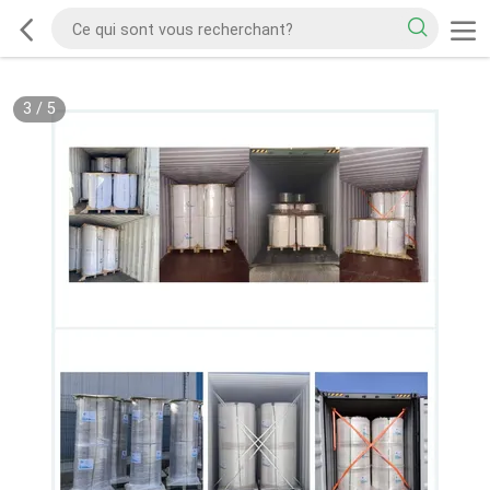
3
/
5