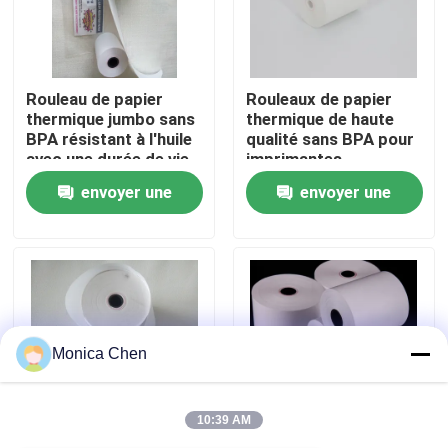
Visite de l'usine
Rouleau de papier
Rouleaux de papier
thermique jumbo sans
thermique de haute
Contrôle de la qualité
BPA résistant à l'huile
qualité sans BPA pour
avec une durée de vie
imprimantes
d'image de plus de 5
POS/ATM
Nous contacter
envoyer une
envoyer une
ans pour reçus de
point de vente
demande
demande
Nouvelles
Petit pain enorme de papier thermosensible
Monica Chen
Petit pain de papier thermosensible de position
10:39 AM
Petit pain thermique de papier pour étiquettes