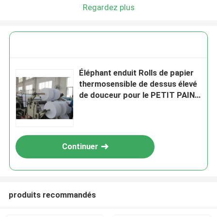
Laisser un message
Regardez plus
Nous vous rappellerons bientôt!
Éléphant enduit Rolls de papier
thermosensible de dessus élevé
de douceur pour le PETIT PAIN
d'ATM/POS
Continuer
SOUMETTRE
produits recommandés