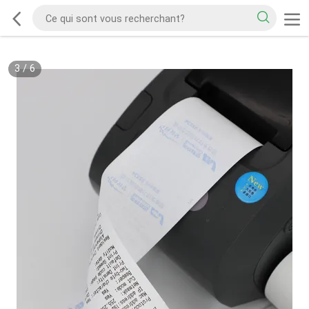
3
/
6