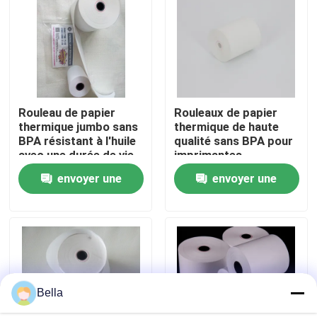
Visite de l'usine
Contrôle de la qualité
Rouleau de papier
Rouleaux de papier
thermique jumbo sans
thermique de haute
Nous contacter
BPA résistant à l'huile
qualité sans BPA pour
avec une durée de vie
imprimantes
d'image de plus de 5
POS/ATM
Nouvelles
envoyer une
envoyer une
ans pour reçus de
point de vente
demande
demande
Petit pain enorme de papier thermosensible
Petit pain de papier thermosensible de position
Bella
Petit pain thermique de papier pour étiquettes