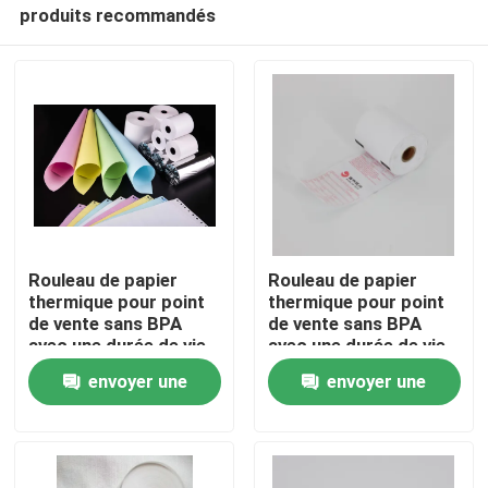
produits recommandés
Rouleau de papier
Rouleau de papier
thermique pour point
thermique pour point
de vente sans BPA
de vente sans BPA
À la maison
avec une durée de vie
avec une durée de vie
de l'image de plus de 5
de l'image de plus de 5
envoyer une
envoyer une
ans et des propriétés
ans et des propriétés
résistantes à l'huile
résistantes à l'huile
Produits
demande
demande
À propos de nous