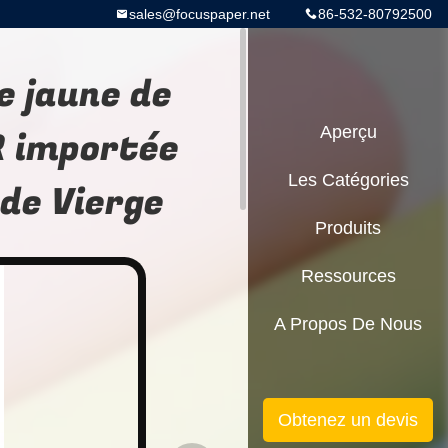
sales@focuspaper.net
86-532-80792500
e jaune de
R importée
Aperçu
Les Catégories
 de Vierge
Produits
Ressources
A Propos De Nous
Obtenez un devis