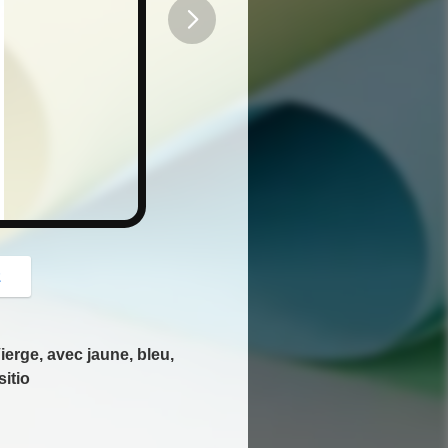
button
z
erge, avec jaune, bleu,
itio