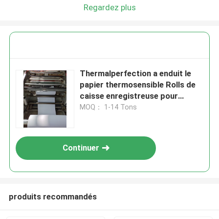
Regardez plus
Thermalperfection a enduit le
papier thermosensible Rolls de
caisse enregistreuse pour
l'imprimante de position
MOQ： 1-14 Tons
Continuer
produits recommandés