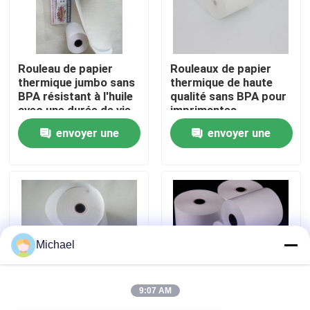
Visite de l'usine
Rouleau de papier
Rouleaux de papier
thermique jumbo sans
thermique de haute
Contrôle de la qualité
BPA résistant à l'huile
qualité sans BPA pour
avec une durée de vie
imprimantes
d'image de plus de 5
POS/ATM
Nous contacter
envoyer une
envoyer une
ans pour reçus de
point de vente
demande
demande
Nouvelles
Petit pain enorme de papier thermosensible
Michael
Petit pain de papier thermosensible de position
9:07 AM
Petit pain thermique de papier pour étiquettes