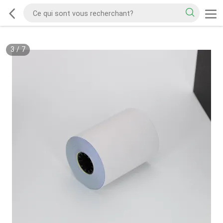
3
/
7