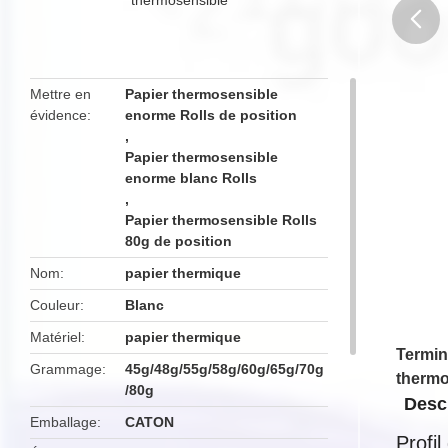
butto
Mettre en
Papier thermosensible
évidence
enorme Rolls de position
,
Papier thermosensible
enorme blanc Rolls
,
Papier thermosensible Rolls
80g de position
Nom
papier thermique
Couleur
Blanc
Matériel
papier thermique
Termin
Grammage
45g/48g/55g/58g/60g/65g/70g
thermo
/80g
Descr
Emballage
CATON
Profil