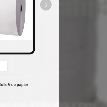
button
z
Rolls& de papier