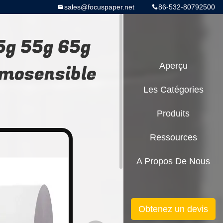
sales@focuspaper.net
86-532-80792500
5g 55g 65g
rmosensible
Aperçu
Les Catégories
Produits
Ressources
A Propos De Nous
Obtenez un devis