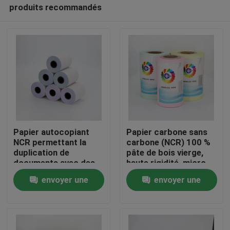
produits recommandés
Papier autocopiant
Papier carbone sans
NCR permettant la
carbone (NCR) 100 %
duplication de
pâte de bois vierge,
À la maison
documents avec des
haute rigidité, micro-
copies claires et
perforé
envoyer une
envoyer une
lisibles, parfait pour le
bureau et le
Produits
demande
demande
commerce
À propos de nous