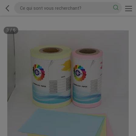
3
/
6