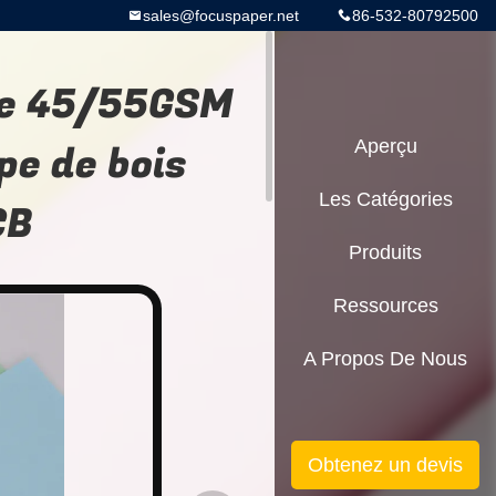
sales@focuspaper.net
86-532-80792500
ne 45/55GSM
pe de bois
Aperçu
Les Catégories
CB
Produits
Ressources
A Propos De Nous
Obtenez un devis