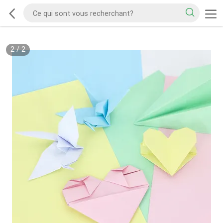
2
/
2