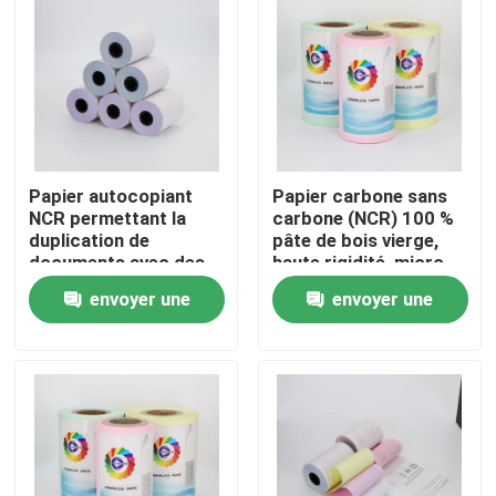
Papier autocopiant
Papier carbone sans
NCR permettant la
carbone (NCR) 100 %
duplication de
pâte de bois vierge,
documents avec des
haute rigidité, micro-
copies claires et
perforé
envoyer une
envoyer une
lisibles, parfait pour le
bureau et le
demande
demande
À la maison
commerce
Produits
À propos de nous