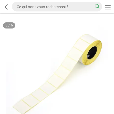
3
/
6