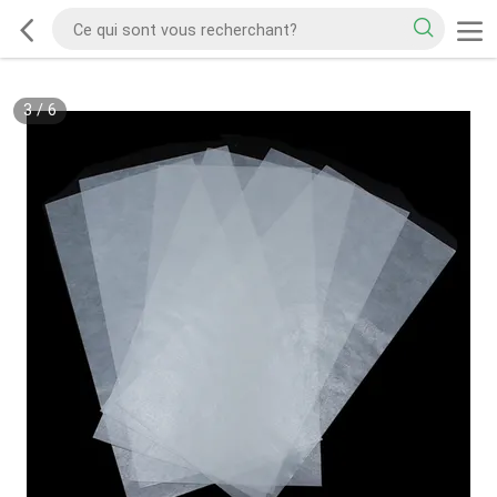
3
/
6