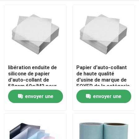
libération enduite de
Papier d'auto-collant
silicone de papier
de haute qualité
d'auto-collant de
d'usine de marque de
58gsm 60g/M2 pour
FOYER de la catégorie
l'impression de Digital
chinoise 40g/35g de
envoyer une
envoyer une
À la maison
DESSUS
demande
demande
Produits
À propos de nous