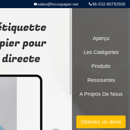
sales@focuspaper.net
86-532-80792500
étiquette
pier pour
Aperçu
Les Catégories
 directe
Produits
Ressources
A Propos De Nous
Obtenez un devis