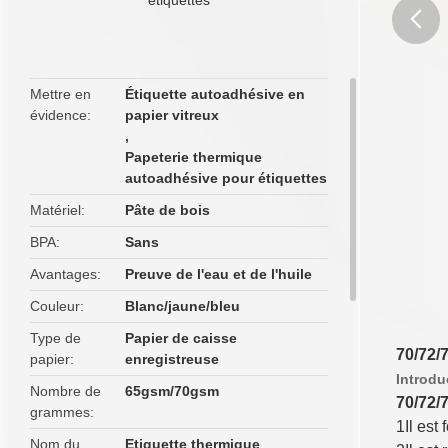
butto
Mettre en
Étiquette autoadhésive en
évidence
papier vitreux
,
Papeterie thermique
autoadhésive pour étiquettes
Matériel
Pâte de bois
BPA
Sans
Avantages
Preuve de l'eau et de l'huile
Couleur
Blanc/jaune/bleu
Type de
Papier de caisse
70/72/
papier
enregistreuse
Introdu
Nombre de
65gsm/70gsm
70/72/
grammes
1Il est f
Nom du
Etiquette thermique