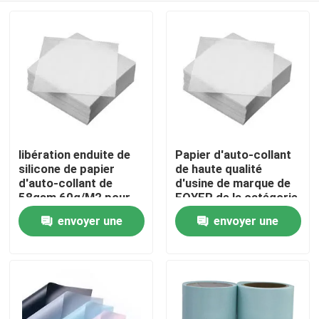
libération enduite de
Papier d'auto-collant
silicone de papier
de haute qualité
d'auto-collant de
d'usine de marque de
58gsm 60g/M2 pour
FOYER de la catégorie
l'impression de Digital
chinoise 40g/35g de
envoyer une
envoyer une
À la maison
DESSUS
demande
demande
Produits
À propos de nous