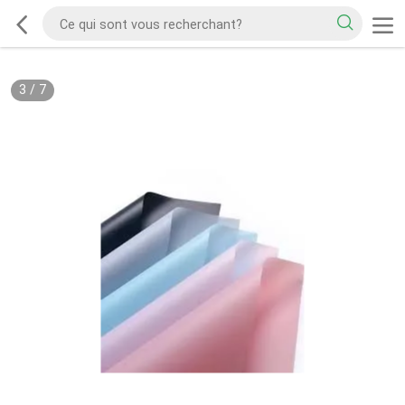
3
/
7