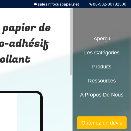
sales@focuspaper.net
86-532-80792500
 papier de
o-adhésif
Aperçu
Les Catégories
ollant
Produits
Ressources
A Propos De Nous
Obtenez un devis