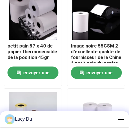
Visite de l'usine
Contrôle de la qualité
petit pain 57 x 40 de
Image noire 55GSM 2
papier thermosensible
d'excellente qualité de
Nous contacter
de la position 45gr
fournisseur de la Chine
1 petit pain du papier
4 X50 thermosensible
Nouvelles
envoyer une
envoyer une
pour la machine
d'atmosphère de
demande
demande
position de banque de
Petit pain enorme de papier thermosensible
supermarché
Petit pain de papier thermosensible de position
Lucy Du
Petit pain thermique de papier pour étiquettes