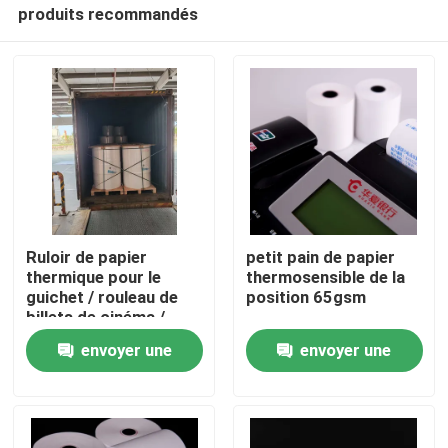
produits recommandés
Ruloir de papier
petit pain de papier
thermique pour le
thermosensible de la
guichet / rouleau de
position 65gsm
À la maison
billets de cinéma /
loterie
envoyer une
envoyer une
Produits
demande
demande
À propos de nous