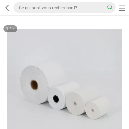
1
/
2